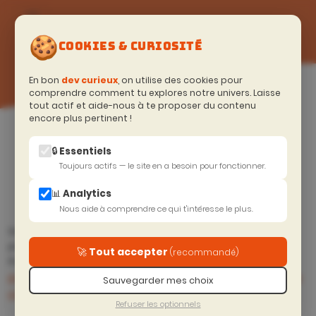
🍪
COOKIES & CURIOSITÉ
En bon
dev curieux
, on utilise des cookies pour
comprendre comment tu explores notre univers. Laisse
tout actif et aide-nous à te proposer du contenu
encore plus pertinent !
Accueil
>
Soyeux curieux (Blog)
Résumé
🔒 Essentiels
Toujours actifs — le site en a besoin pour fonctionner.
📊 Analytics
Nous aide à comprendre ce qui t'intéresse le plus.
Stop le copier coller ou le chat avec copilot, découvre les 4
points essentiels pour bien travailler avec Microsoft Copilot
🚀 Tout accepter
(recommandé)
Bien configurer son
La mort des
Prec.
Suiv.
projet angular pour claude
développeurs-euses - vivre
Sauvegarder mes choix
code, copilot ou cursor
sa courbe du deuil
SESSIONS
Refuser les optionnels
EN COURS