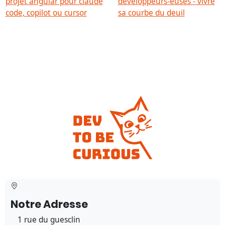
projet angular pour claude
développeurs-euses - vivre
code, copilot ou cursor
sa courbe du deuil
Notre Adresse
1 rue du guesclin