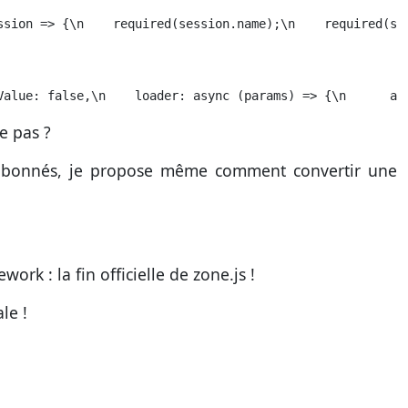
ssion => {\n    required(session.name);\n    required(se
Value: false,\n    loader: async (params) => {\n      aw
e pas ?
 abonnés, je propose même comment convertir une
k : la fin officielle de zone.js !
le !