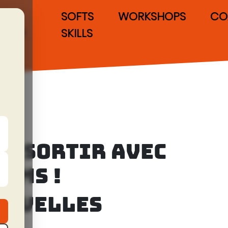
IAS
SOFTS
WORKSHOPS
CO
POUR
SKILLS
LES
DEVS
DE SORTIR AVEC
RMS !
NOUVELLES