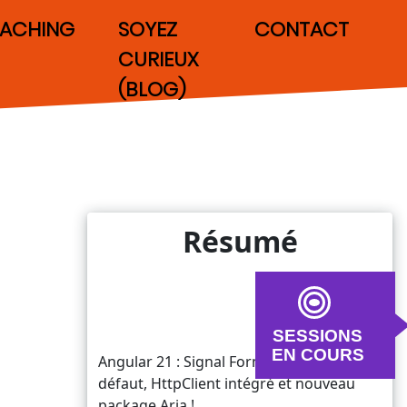
ACHING
SOYEZ
CONTACT
CURIEUX
(BLOG)
Résumé
SESSIONS
EN COURS
Angular 21 : Signal Forms, zoneless par
défaut, HttpClient intégré et nouveau
package Aria !