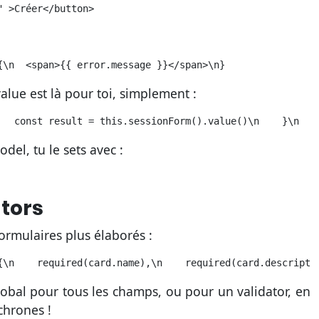
" >Créer</button>
{\n  <span>{{ error.message }}</span>\n}
value est là pour toi, simplement :
   const result = this.sessionForm().value()\n    }\n  }
el, tu le sets avec :
ators
ormulaires plus élaborés :
{\n    required(card.name),\n    required(card.descripti
global pour tous les champs, ou pour un validator, en
chrones !