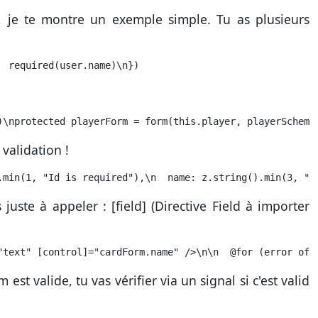
, je te montre un exemple simple. Tu as plusieurs
  required(user.name)\n})
)\nprotected playerForm = form(this.player, playerSchema
validation !
.min(1, "Id is required"),\n  name: z.string().min(3, "N
uste à appeler : [field] (Directive Field à importer
"text" [control]="cardForm.name" />\n\n  @for (error of 
est valide, tu vas vérifier via un signal si c'est valid