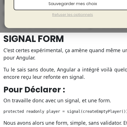
FONCTIONNALITÉS
Sauvegarder mes choix
Ça y est Angular 21 et la fonctionnalité tant attendue
Refuser les optionnels
Découvre ici toutes les features d'Angular 21, une b
SIGNAL FORM
C'est certes expérimental, ça amène quand même un
pour Angular.
Tu le sais sans doute, Angular a intégré voilà quelq
encore reçu leur refonte en signal.
Pour Déclarer :
On travaille donc avec un signal, et une form.
protected readonly player = signal(createEmptyPlayer()
Nous avons alors une form, simple, sans validator. Et 