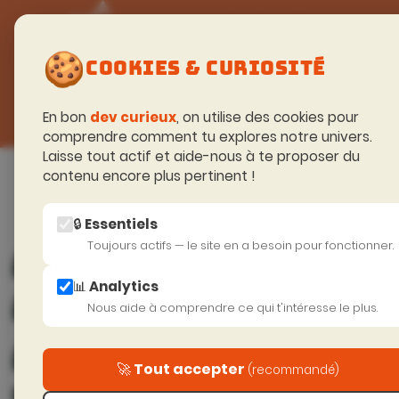
FORMATIONS
🍪
TECHNIQUES
COOKIES & CURIOSITÉ
En bon
dev curieux
, on utilise des cookies pour
comprendre comment tu explores notre univers.
Laisse tout actif et aide-nous à te proposer du
Accueil
>
Soyeux curieux (Blog)
contenu encore plus pertinent !
🔒 Essentiels
Toujours actifs — le site en a besoin pour fonctionner.
ANGULAR 21 VIENT 
📊 Analytics
ANGULAR SIGNAL FO
Nous aide à comprendre ce qui t'intéresse le plus.
ANGULAR 21 : LES 
🚀 Tout accepter
(recommandé)