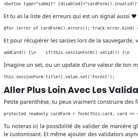
<button type="submit" [disabled]="cardForm().invalid()
Et tu as la liste des erreurs qui est un signal aussi ❤
@for (error of cardForm().errors(); track error.kind) 
Et pour récupérer les saisies lors de la sauvegarde, 
addCard() {\n    if(this.sessionForm().valid()) {\n   
Imagine un set, ou un update d'une valeur de ton mod
this.sessionForm.title().value.set('Forest');
Aller Plus Loin Avec Les Valid
Petite parenthèse, tu peux vraiment construire des f
protected readonly cardForm = form(this.card, card => 
Tu noteras ici la possibilité de valider de manière 
le customisant. Et même ajouter des validators asyn