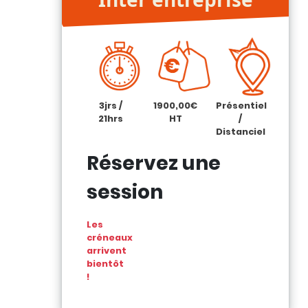
3jrs /
1900,00€
Présentiel
21hrs
HT
/
Distanciel
Réservez une
session
Les
créneaux
arrivent
bientôt
!