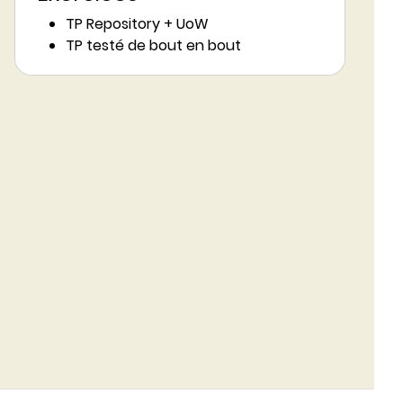
TP Repository + UoW
TP testé de bout en bout