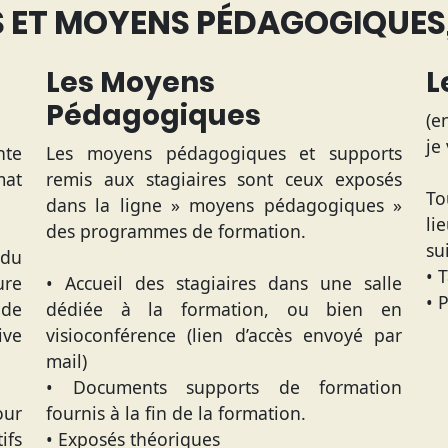
ET MOYENS PÉDAGOGIQUES,
Les Moyens
L
Pédagogiques
(e
je
nte
Les moyens pédagogiques et supports
mat
remis aux stagiaires sont ceux exposés
To
dans la ligne » moyens pédagogiques »
li
des programmes de formation.
su
 du
• 
re
• Accueil des stagiaires dans une salle
• 
ode
dédiée à la formation, ou bien en
ive
visioconférence (lien d’accès envoyé par
mail)
• Documents supports de formation
our
fournis à la fin de la formation.
ifs
• Exposés théoriques