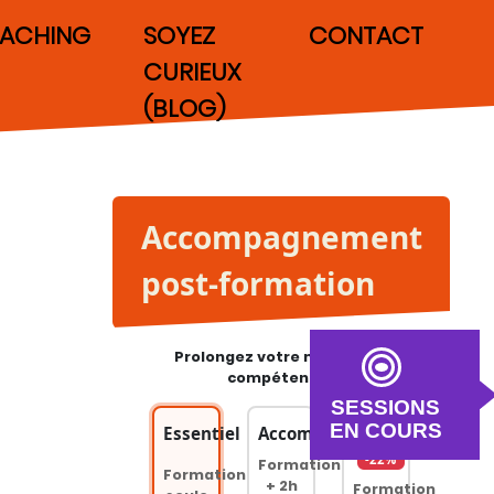
ACHING
SOYEZ
CONTACT
CURIEUX
(BLOG)
Accompagnement
post-formation
Prolongez votre montée en
compétences
SESSIONS
EN COURS
Essentiel
Accompagné
Premium
-22%
Formation
Formation
+ 2h
Formation