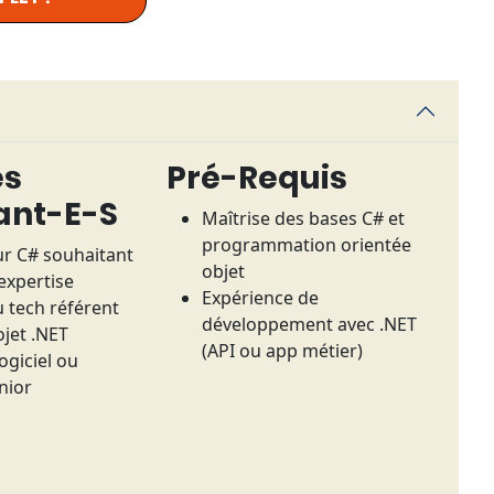
es
Pré-Requis
ant-E-S
Maîtrise des bases C# et
programmation orientée
r C# souhaitant
objet
expertise
Expérience de
 tech référent
développement avec .NET
jet .NET
(API ou app métier)
ogiciel ou
enior