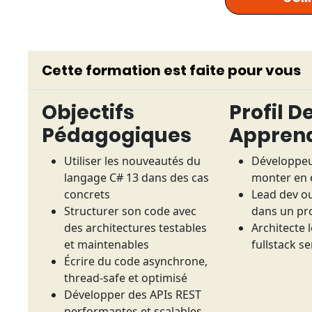
Cette formation est faite pour vous
Objectifs
Profil D
Pédagogiques
Appren
Utiliser les nouveautés du
Développeu
langage C# 13 dans des cas
monter en 
concrets
Lead dev ou
Structurer son code avec
dans un pro
des architectures testables
Architecte l
et maintenables
fullstack s
Écrire du code asynchrone,
thread-safe et optimisé
Développer des APIs REST
performantes et scalables