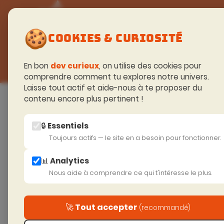
FORMATIONS
🍪
TECHNIQUES
COOKIES & CURIOSITÉ
En bon
dev curieux
, on utilise des cookies pour
comprendre comment tu explores notre univers.
Laisse tout actif et aide-nous à te proposer du
Accueil
>
Excellence Technique
>
Back end
contenu encore plus pertinent !
🔒 Essentiels
Toujours actifs — le site en a besoin pour fonctionner.
FO
📊 Analytics
AVANC
Nous aide à comprendre ce qui t'intéresse le plus.
P
🚀 Tout accepter
(recommandé)
I