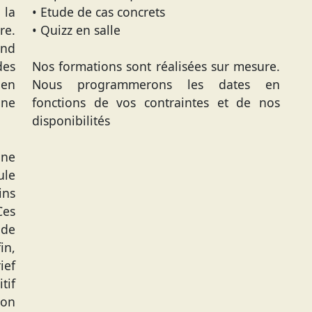
la
• Etude de cas concrets
re.
• Quizz en salle
end
des
Nos formations sont réalisées sur mesure.
 en
Nous programmerons les dates en
une
fonctions de vos contraintes et de nos
disponibilités
une
ule
ins
Ces
 de
in,
ief
tif
ion