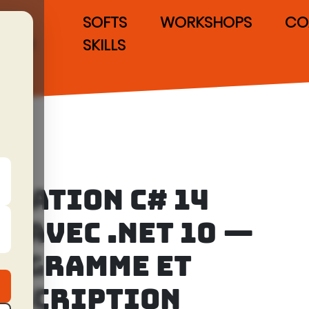
IAS
SOFTS
WORKSHOPS
CO
POUR
SKILLS
LES
DEVS
RMATION C# 14
É AVEC .NET 10 —
ROGRAMME ET
NSCRIPTION