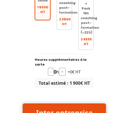
seule
coaching
+
1 900€
post-
Pack
HT
formation
15h
coaching
2 080€
post-
HT
formation
(-22%)
2 953€
HT
Heures supplémentaires à la
carte
0
h
+0€ HT
-
+
Total estimé :
1 900
€ HT
Inter entreprise