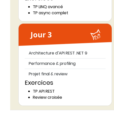
TP LINQ avancé
TP async complet
Jour 3
Architecture d’API REST .NET 9
Performance & profiling
Projet final & review
Exercices
TP API REST
Review croisée