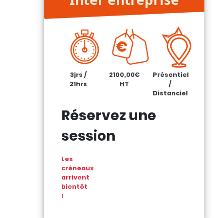
3jrs /
2100,00€
Présentiel
21hrs
HT
/
Distanciel
Réservez une
session
Les
créneaux
arrivent
bientôt
!