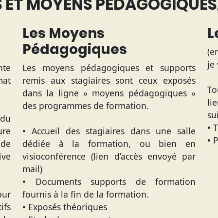
ET MOYENS PÉDAGOGIQUES,
Les Moyens
L
Pédagogiques
(e
je
nte
Les moyens pédagogiques et supports
mat
remis aux stagiaires sont ceux exposés
To
dans la ligne » moyens pédagogiques »
li
des programmes de formation.
su
 du
• 
re
• Accueil des stagiaires dans une salle
• 
ode
dédiée à la formation, ou bien en
ive
visioconférence (lien d’accès envoyé par
mail)
• Documents supports de formation
our
fournis à la fin de la formation.
ifs
• Exposés théoriques