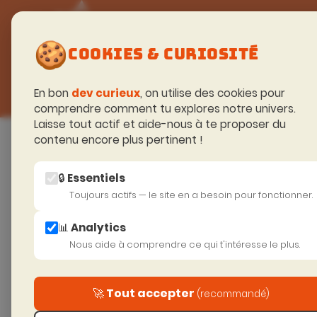
FORMATIONS
🍪
TECHNIQUES
COOKIES & CURIOSITÉ
En bon
dev curieux
, on utilise des cookies pour
comprendre comment tu explores notre univers.
Laisse tout actif et aide-nous à te proposer du
Accueil
>
Excellence Technique
>
Front end
contenu encore plus pertinent !
🔒 Essentiels
Toujours actifs — le site en a besoin pour fonctionner.
FORMA
📊 Analytics
– GES
Nous aide à comprendre ce qui t'intéresse le plus.
NGRX &
🚀 Tout accepter
(recommandé)
P