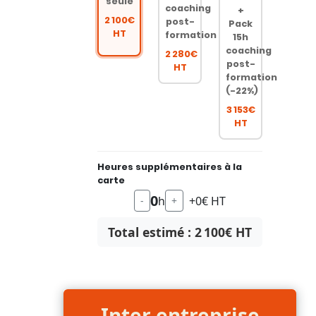
seule
coaching
+
2 100€
post-
Pack
HT
formation
15h
coaching
2 280€
post-
HT
formation
(-22%)
3 153€
HT
Heures supplémentaires à la
carte
0
h
+0€ HT
-
+
Total estimé :
2 100
€ HT
Inter entreprise