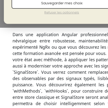
Sauvegarder mes choix
I
Refuser les optionnels
Dans une application Angular professionnell
névralgique entre robustesse, maintenabilit
expérimenté NgRx ou que vous découvrez les no
cette formation avancée est pensée pour vous. S
votre état avec méthode, à appliquer les patter
aussi à moderniser votre approche avec les signau
`SignalStore`. Vous verrez comment remplace
des observables par des signaux typés, lisibles
puissance. Vous découvrirez également les p
`withMethods`, `withHooks`, pour construire de
entre store classique et SignalStore seront an
permettra de choisir intelligemment selon 