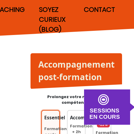
ACHING
SOYEZ
CONTACT
CURIEUX
(BLOG)
Accompagnement
post-formation
Prolongez votre montée en
compétences
SESSIONS
EN COURS
Essentiel
Accompagné
Premium
-22%
Formation
Formation
+ 2h
Formation