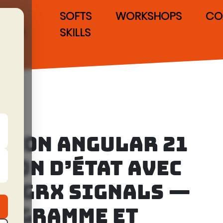
IAS
SOFTS
WORKSHOPS
CO
POUR
SKILLS
LES
DEVS
TION ANGULAR 21
TION D’ÉTAT AVEC
 NGRX SIGNALS —
ROGRAMME ET