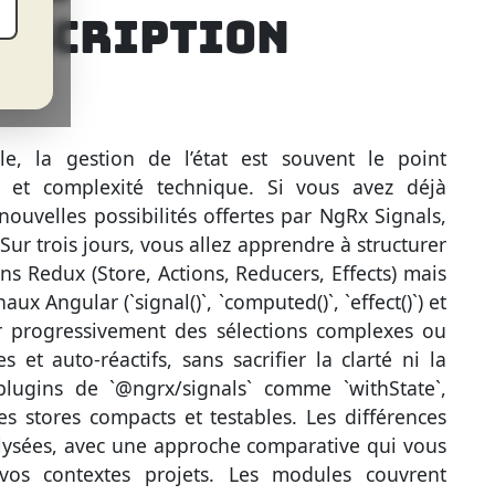
NSCRIPTION
e, la gestion de l’état est souvent le point
é et complexité technique. Si vous avez déjà
uvelles possibilités offertes par NgRx Signals,
ur trois jours, vous allez apprendre à structurer
ns Redux (Store, Actions, Reducers, Effects) mais
x Angular (`signal()`, `computed()`, `effect()`) et
r progressivement des sélections complexes ou
 et auto-réactifs, sans sacrifier la clarté ni la
lugins de `@ngrx/signals` comme `withState`,
s stores compacts et testables. Les différences
alysées, avec une approche comparative qui vous
vos contextes projets. Les modules couvrent