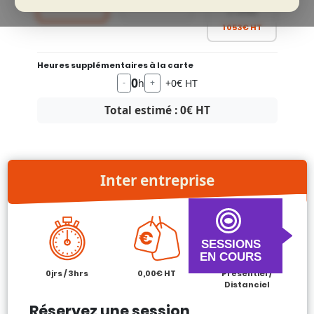
formation
(-22%)
1 053€ HT
Heures supplémentaires à la carte
0
h
+0€ HT
-
+
Total estimé :
0
€ HT
Inter entreprise
SESSIONS
EN COURS
0jrs / 3hrs
0,00€ HT
Présentiel /
Distanciel
Réservez une session