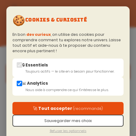
🍪
COOKIES & CURIOSITÉ
En bon
dev curieux
, on utilise des cookies pour
comprendre comment tu explores notre univers. Laisse
tout actif et aide-nous à te proposer du contenu
encore plus pertinent !
Accueil
>
Excellence Technique
>
Front end
🔒 Essentiels
Accompagnement post-formation
Toujours actifs — le site en a besoin pour fonctionner.
📊 Analytics
Nous aide à comprendre ce qui t'intéresse le plus.
Prolongez votre montée en compétences
Essentiel
Accompagné
Premium
🚀 Tout accepter
(recommandé)
-22%
Formation +
Formation +
Formation
2h coaching
Sauvegarder mes choix
Pack 15h
seule
post-
coaching
formation
Refuser les optionnels
0€ HT
post-
180€ HT