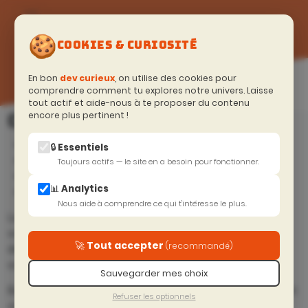
🍪
COOKIES & CURIOSITÉ
En bon
dev curieux
, on utilise des cookies pour
comprendre comment tu explores notre univers. Laisse
tout actif et aide-nous à te proposer du contenu
encore plus pertinent !
COACHING ET MENTORAT
Coaching individuel
🔒 Essentiels
Coaching CTO / Tech leader
Toujours actifs — le site en a besoin pour fonctionner.
Coaching d'équipe
📊 Analytics
Mentorat
Nous aide à comprendre ce qui t'intéresse le plus.
Le mentorat est un accompagnement personnalisé, qui
vous permet de progresser dans votre carrière, de
SESSIONS
🚀 Tout accepter
(recommandé)
développer vos compétences, et de vous épanouir dans
EN COURS
votre métier.
Sauvegarder mes choix
Basé sur l'expertise des mentors de DevToBeCurious, dont
Refuser les optionnels
certains avec plus de 20 ans de métiers, nous vous