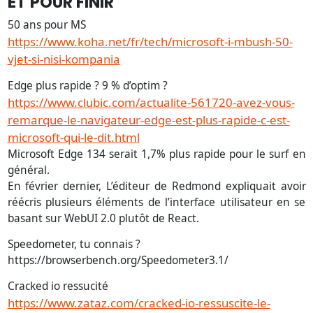
ET POUR FINIR
50 ans pour MS
https://www.koha.net/fr/tech/microsoft-i-mbush-50-
vjet-si-nisi-kompania
Edge plus rapide ? 9 % d’optim ?
https://www.clubic.com/actualite-561720-avez-vous-
remarque-le-navigateur-edge-est-plus-rapide-c-est-
microsoft-qui-le-dit.html
Microsoft Edge 134 serait 1,7% plus rapide pour le surf en
général.
En février dernier, L’éditeur de Redmond expliquait avoir
réécris plusieurs éléments de l’interface utilisateur en se
basant sur WebUI 2.0 plutôt de React.
Speedometer, tu connais ?
https://browserbench.org/Speedometer3.1/
Cracked io ressucité
https://www.zataz.com/cracked-io-ressuscite-le-