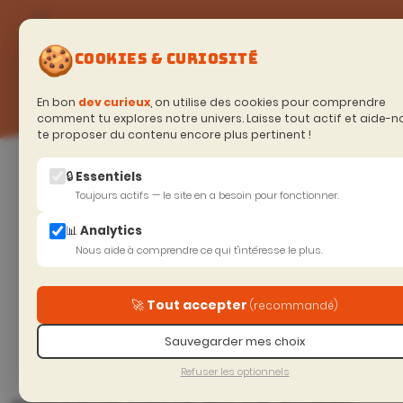
🍪
COOKIES & CURIOSITÉ
En bon
dev curieux
, on utilise des cookies pour comprendre
comment tu explores notre univers. Laisse tout actif et aide-n
te proposer du contenu encore plus pertinent !
Accueil
>
Soyeux curieux (Blog)
🔒 Essentiels
Résumé
Toujours actifs — le site en a besoin pour fonctionner.
📊 Analytics
Nous aide à comprendre ce qui t'intéresse le plus.
Journal d'une
Suiv.
🚀 Tout accepter
(recommandé)
application .net core 2.0 -
C'était quoi le contexte
Sauvegarder mes choix
Refuser les optionnels