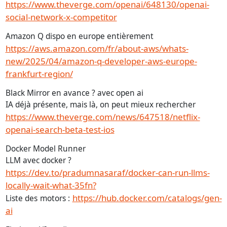
https://www.theverge.com/openai/648130/openai-
social-network-x-competitor
Amazon Q dispo en europe entièrement
https://aws.amazon.com/fr/about-aws/whats-
new/2025/04/amazon-q-developer-aws-europe-
frankfurt-region/
Black Mirror en avance ? avec open ai
IA déjà présente, mais là, on peut mieux rechercher
https://www.theverge.com/news/647518/netflix-
openai-search-beta-test-ios
Docker Model Runner
LLM avec docker ?
https://dev.to/pradumnasaraf/docker-can-run-llms-
locally-wait-what-35fn?
https://hub.docker.com/catalogs/gen-
Liste des motors :
ai