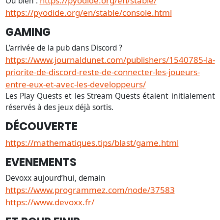
https://pyodide.org/en/stable/
Ou bien :
https://pyodide.org/en/stable/console.html
GAMING
L’arrivée de la pub dans Discord ?
https://www.journaldunet.com/publishers/1540785-la-
priorite-de-discord-reste-de-connecter-les-joueurs-
entre-eux-et-avec-les-developpeurs/
Les Play Quests et les Stream Quests étaient initialement
réservés à des jeux déjà sortis.
DÉCOUVERTE
https://mathematiques.tips/blast/game.html
EVENEMENTS
Devoxx aujourd’hui, demain
https://www.programmez.com/node/37583
https://www.devoxx.fr/