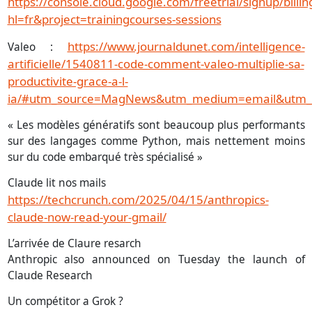
https://console.cloud.google.com/freetrial/signup/billin
hl=fr&project=trainingcourses-sessions
https://www.journaldunet.com/intelligence-
Valeo :
artificielle/1540811-code-comment-valeo-multiplie-sa-
productivite-grace-a-l-
ia/#utm_source=MagNews&utm_medium=email&utm_c
« Les modèles génératifs sont beaucoup plus performants
sur des langages comme Python, mais nettement moins
sur du code embarqué très spécialisé »
Claude lit nos mails
https://techcrunch.com/2025/04/15/anthropics-
claude-now-read-your-gmail/
L’arrivée de Claure resarch
Anthropic also announced on Tuesday the launch of
Claude Research
Un compétitor a Grok ?