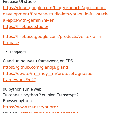
Firebase UI studio
https://cloud.google.com/blog/products/application-
development/firebase-studio-lets-you-build-full-stack-
ai-apps-with-gemini?hl=en
https://firebase.studio/
https://firebase.google.com/products/vertex-ai-in-
firebase
Langages
Gland un nouveau framework, en EDS
https://github.com/glandjs/gland
https://dev.to/m__mdy__m/protocol-agnostic-
framework-9p2?
du python sur le web
Tu connais brython ? ou bien Transcrypt ?
Browser python
https://www.transcrypt.org/