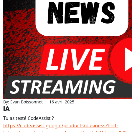
By: Evan Boissonnot
16 avril 2025
IA
Tu as testé CodeAssist ?
https://codeassist.google/products/business?hl=fr