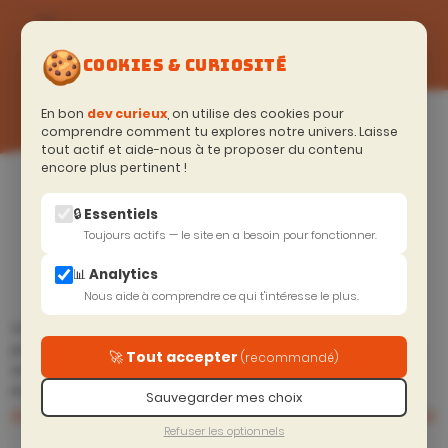
🍪
COOKIES & CURIOSITÉ
En bon
dev curieux
, on utilise des cookies pour
comprendre comment tu explores notre univers. Laisse
tout actif et aide-nous à te proposer du contenu
encore plus pertinent !
Accueil
>
Soyeux curieux (Blog)
Résumé
🔒 Essentiels
Toujours actifs — le site en a besoin pour fonctionner.
📊 Analytics
Nous aide à comprendre ce qui t'intéresse le plus.
Une petite révolution va arriver dans angular Tu va bientôt
pouvoir utiliser à la place de @Injectable provided in root, un
🚀 Tout accepter
(recommandé)
simple decorator @Service !
SESSIONS
EN COURS
Se préparer à la sortie
Claude cowork ou
Prec.
Suiv.
Sauvegarder mes choix
d'angular 22
Claude code - Lequel choisir
Refuser les optionnels
?