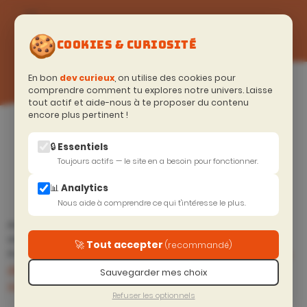
🍪
COOKIES & CURIOSITÉ
En bon
dev curieux
, on utilise des cookies pour
comprendre comment tu explores notre univers. Laisse
tout actif et aide-nous à te proposer du contenu
encore plus pertinent !
Accueil
>
Soyeux curieux (Blog)
Résumé
🔒 Essentiels
Toujours actifs — le site en a besoin pour fonctionner.
📊 Analytics
Nous aide à comprendre ce qui t'intéresse le plus.
Angular 22 va bientôt sortir avec ses nouveautés : debounce,
onpush par defaut, ...
🚀 Tout accepter
(recommandé)
La mort des
Une petite révolution
Prec.
Suiv.
développeurs-euses - vivre
angular arrive pour vos
Sauvegarder mes choix
sa courbe du deuil
services @service
Refuser les optionnels