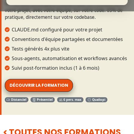
On ne vous forme pas
à
Claude Code. On l'installe
dans
votre projet, avec votre équipe, sur votre code. 65% de
pratique, directement sur votre codebase.
CLAUDE.md configuré pour votre projet
Conventions d'équipe partagées et documentées
Tests générés 4x plus vite
Sous-agents, automatisation et workflows avancés
Suivi post-formation inclus (1 à 6 mois)
DÉCOUVRIR LA FORMATION
Distanciel
Présentiel
6 pers. max
Qualiopi
TOUTES NOS FORMATIONS