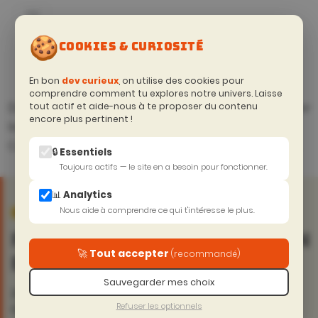
🍪
NOS
COOKIES & CURIOSITÉ
ACCOMPAGNEMENTS
En bon
dev curieux
, on utilise des cookies pour
comprendre comment tu explores notre univers. Laisse
Des offres concrètes, sur-mesure, pour booster
tout actif et aide-nous à te proposer du contenu
encore plus pertinent !
les compétences de vos équipes tech.
Certifié Qualiopi — Financement OPCO possible.
🔒 Essentiels
Toujours actifs — le site en a besoin pour fonctionner.
📊 Analytics
Nous aide à comprendre ce qui t'intéresse le plus.
Nouveau
Offre phare
SESSIONS
FORMATION CLAUDE CODE EN
EN COURS
🚀 Tout accepter
(recommandé)
ENTREPRISE
Sauvegarder mes choix
2 jours pour rendre votre équipe autonome sur
Refuser les optionnels
Claude Code.