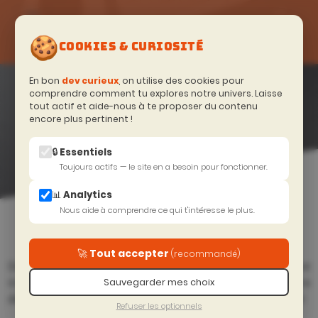
🍪
FORMATIONS
COOKIES & CURIOSITÉ
INTELLIGENCE
En bon
dev curieux
, on utilise des cookies pour
ARTIFICIELLE ET
comprendre comment tu explores notre univers. Laisse
tout actif et aide-nous à te proposer du contenu
LLM
—
encore plus pertinent !
CATALOGUE
DEVTOBECURIOUS
🔒 Essentiels
Toujours actifs — le site en a besoin pour fonctionner.
📊 Analytics
Accueil
>
Excellence Technique
>
Nous aide à comprendre ce qui t'intéresse le plus.
Intelligence artificielle et LLM
🚀 Tout accepter
(recommandé)
Découvrez comment les llms, les agents, ia chats et
intellicode peuvent vous accompagner dans votre
Sauvegarder mes choix
développement et tout le cycle de développement logiciel
Refuser les optionnels