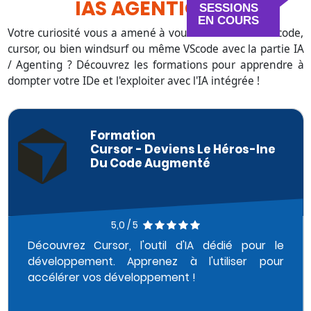
IAS AGENTIQUES
SESSIONS
EN COURS
Votre curiosité vous a amené à vouloir utilisé claude code,
cursor, ou bien windsurf ou même VScode avec la partie IA
/ Agenting ? Découvrez les formations pour apprendre à
dompter votre IDe et l'exploiter avec l'IA intégrée !
Formation
Cursor - Deviens Le Héros-Ine
Du Code Augmenté
5,0 / 5
Découvrez Cursor, l'outil d'IA dédié pour le
développement. Apprenez à l'utiliser pour
accélérer vos développement !